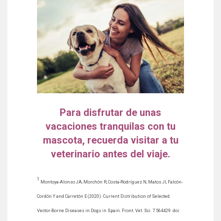
Para disfrutar de unas
vacaciones tranquilas con tu
mascota, recuerda visitar a tu
veterinario antes del viaje.
1
Montoya-Alonso JA, Morchón R, Costa-Rodríguez N, Matos JI, Falcón-
Cordón Y and Carretón E (2020).
Current Distribution of Selected
Vector-Borne Diseases in Dogs in Spain.
Front. Vet. Sci. 7:564429. doi: