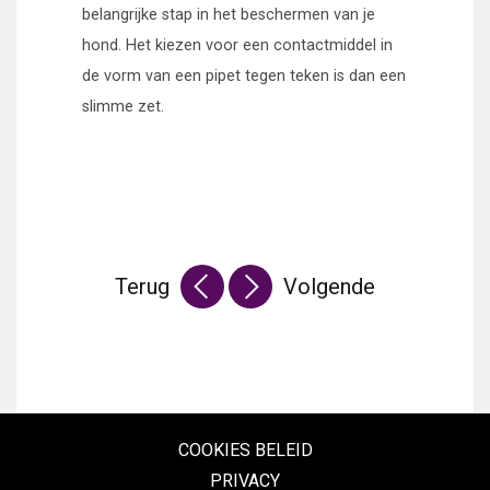
belangrijke stap in het beschermen van je
hond. Het kiezen voor een contactmiddel in
de vorm van een pipet tegen teken is dan een
slimme zet.
My rich text default content
My rich text default content
My rich text default content
Terug
Volgende
COOKIES BELEID
PRIVACY